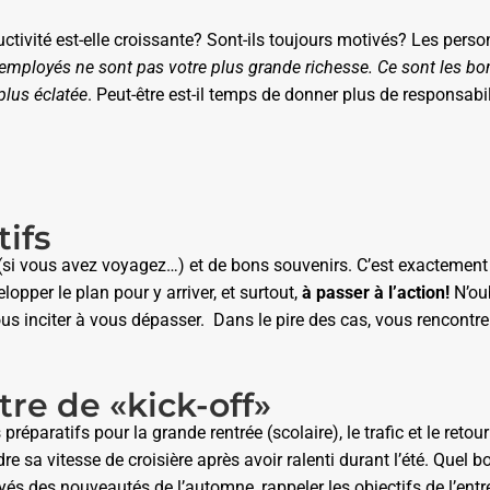
ctivité est-elle croissante? Sont-ils toujours motivés? Les per
employés ne sont pas votre plus grande richesse. Ce sont les bo
plus éclatée
. Peut-être est-il temps de donner plus de responsabil
ifs
il (si vous avez voyagez…) et de bons souvenirs. C’est exactemen
elopper le plan pour y arriver, et surtout,
à passer à l’action!
N’oub
us inciter à vous dépasser. Dans le pire des cas, vous rencontrer
re de «kick-off»
préparatifs pour la grande rentrée (scolaire), le trafic et le re
ndre sa vitesse de croisière après avoir ralenti durant l’été. Que
yés des nouveautés de l’automne, rappeler les objectifs de l’ent