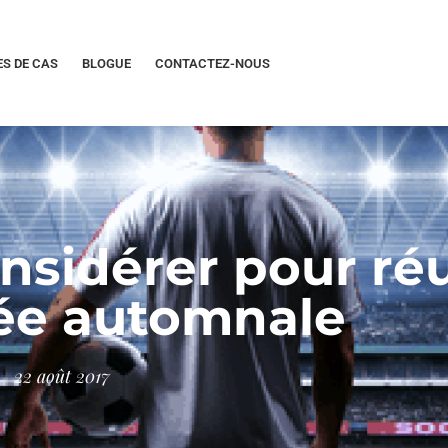
S DE CAS
BLOGUE
CONTACTEZ-NOUS
onsidérer pour ré
rée automnale
22 août 2017